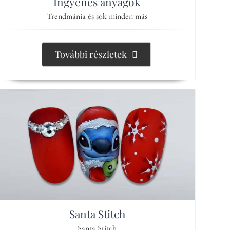
Ingyenes anyagok
Trendmánia és sok minden más
További részletek
Santa Stitch
Santa Stitch