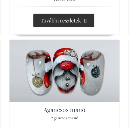
További részletek
Agancsos manó
Agancsos manó