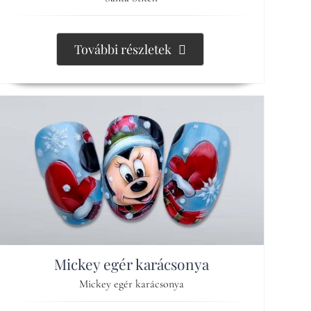
További részletek
Mickey egér karácsonya
Mickey egér karácsonya