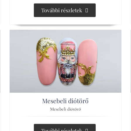
További részletek
Mesebeli diótörő
Mesebeli diótörő
További részletek