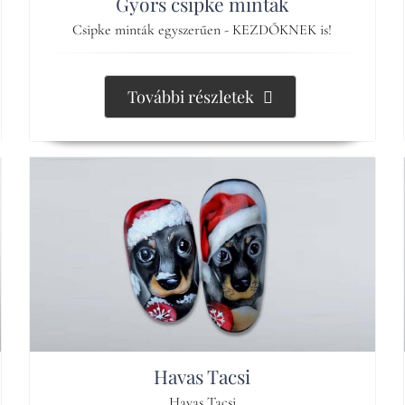
Gyors csipke minták
Csipke minták egyszerűen - KEZDŐKNEK is!
További részletek
Havas Tacsi
Havas Tacsi