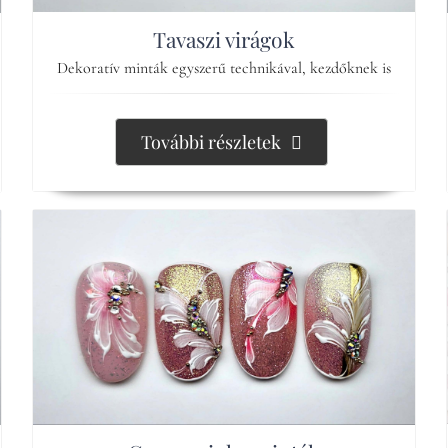
Tavaszi virágok
Dekoratív minták egyszerű technikával, kezdőknek is
További részletek