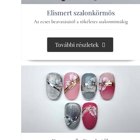
Elismert szalonkörmös
Az ecset beavatásától a tökéletes szalonmintákig
További részletek