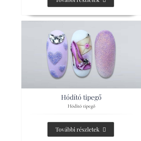
Hódító tipegő
Hódító tipegő
További részletek