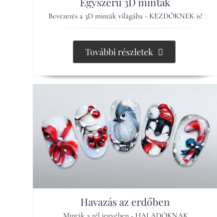
Egyszerű 3D minták
Bevezetés a 3D minták világába - KEZDŐKNEK is!
További részletek
Havazás az erdőben
Minták a tél jegyében - HALADÓKNAK